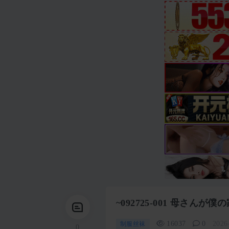
~092725-001 母さ
16037
0
2026
制服丝袜
0