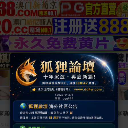
んが僕の家庭教師のムスコを握って誘惑中！ #さくらみな #加
-5-14 01:03:52